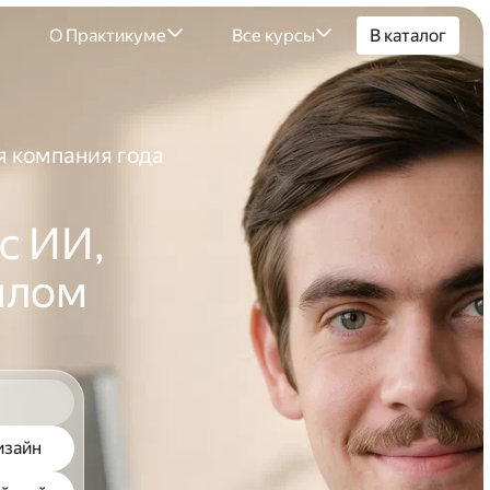
м
О Практикуме
Все курсы
В каталог
 компания года
с ИИ,
шлом
изайн