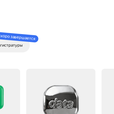
х
скоро завершается
гистратуры