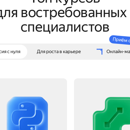
для востребованны
специалистов
Приём 
ия с нуля
Для роста в карьере
Онлайн-ма