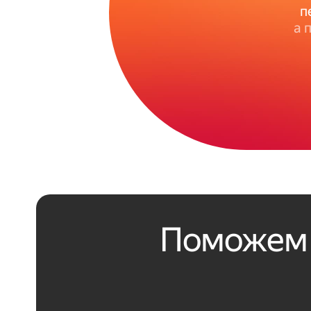
п
а 
Поможем 