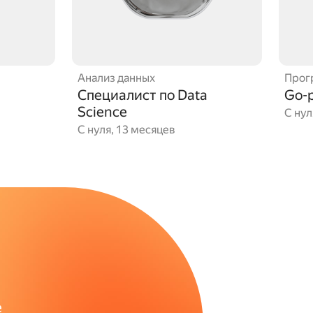
Анализ данных
Прог
Специалист по Data
Go-
Science
С нул
С нуля, 13 месяцев
е