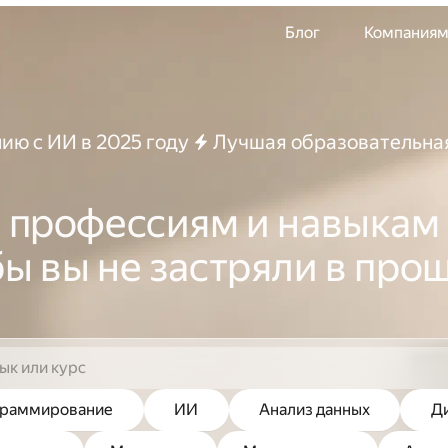
Блог
Компания
ию с ИИ в 2025 году
Лучшая образовательная
 профессиям и навыкам 
бы вы не застряли в про
граммирование
ИИ
Анализ данных
Д