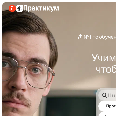
№1 по обучен
Учим
что
Про