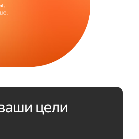
ы,
ше.
ваши цели