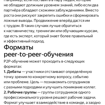
не обладают должным уровнем знаний, либо если два
партнёра обладают схожими заблуждениями. Вместо
роста они рискуют закрепить ошибки и сформировать
ложные выводы. Продвижение вперёд дастся им
с трудом. В таких случаях лучше обратиться
к наставничеству, тренингам или обучающим курсам,
где есть эксперт, который знает более правильный
и эффективный подход.
Форматы
peer‑to‑peer‑обучения
P2P‑обучение может проходить в‑следующих
форматах:
1. Дебаты
— участники отстаивают определённую
точку зрения по конкретному вопросу, событию
или проблеме. Цель — познакомить сотрудников
с разными подходами и улучшить понимание коллег.
2. Рабочие группы
— группы сотрудников одного
профессионального уровня решают рабочие задачи.
Формат улучшает взаимодействие в команде, а заодно