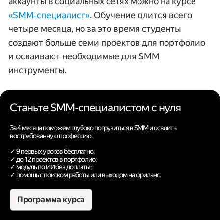
аккаунты в социальных сетях можно на курсе
«SMM‑специалист»
. Обучение длится всего
четыре месяца, но за это время студенты
создают больше семи проектов для портфолио
и осваивают необходимые для SMM
инструменты.
Станьте SMM-специалистом с нуля
За 4 месяца поможем глубоко погрузиться в SMM и освоить
востребованную профессию.
✓ 9 первых уроков бесплатно;
✓ до 12 проектов в портфолио;
✓ модуль по ИИ без доплаты;
✓ помощь с поиском работы или выходом на фриланс.
Программа курса