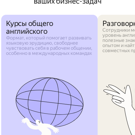
ваших бизнес-задач
Курсы общего
Разговор
английского
Сотрудники мо
уровень англи
Формат, который помогает развивать
полезные зна
языковую эрудицию, свободнее
опытом и найт
чувствовать себя в рабочем общении,
совместных п
особенно в международных командах