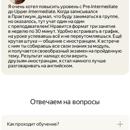
Я очень хотел повысить уровень с Pre‑Intermediate
до Upper‑Intermediate. Когда записывался
в Практикум, думал, что буду заниматься в группе,
но оказалось, тут учат один на один
с преподавателем! Нравится формат три занятия
в неделю по 30 минут. Удобно встраивать в график,
на уроке успеваешь всё и не переутомляешься. Ещё
крутая штука — общение с иностранцем. К встрече
с ним ты собираешь все свои знания за модуль,
и получается своеобразный экзамен на пройденную
тему. Результат налицо: если верить
друзьям‑иностранцам, я стал намного лучше
разговаривать на английском.
Отвечаем на вопросы
Как проходит обучение?