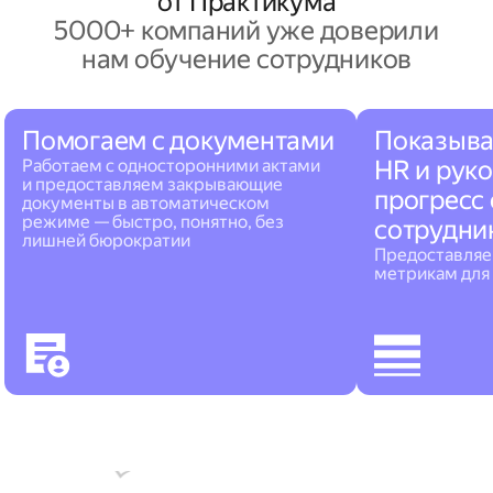
от Практикума
5000+ компаний уже доверили
нам обучение сотрудников
Помогаем с документами
Показыв
Работаем с односторонними актами
HR и рук
и предоставляем закрывающие
прогресс
документы в автоматическом
режиме — быстро, понятно, без
сотрудни
лишней бюрократии
Предоставляе
метрикам для