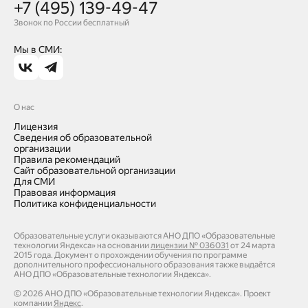
+7 (495) 139-49-47
Звонок по России бесплатный
Мы в СМИ:
О нас
Лицензия
Сведения об образовательной
организации
Правила рекомендаций
Сайт образовательной организации
Для СМИ
Правовая информация
Политика конфиденциальности
Образовательные услуги оказываются АНО ДПО «Образовательные
технологии Яндекса» на основании
лицензии № 036031
от 24 марта
2015 года. Документ о прохождении обучения по программе
дополнительного профессионального образования также выдаётся
АНО ДПО «Образовательные технологии Яндекса».
Оставить заявку
©
2026
АНО ДПО «Образовательные технологии Яндекса». Проект
компании
Яндекс
.