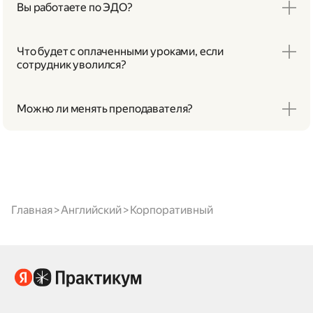
предусматривающий односторонние акты.
Вы работаете по ЭДО?
Работаем — через Диадок и СБИС.
Что будет с оплаченными уроками, если
сотрудник уволился?
Оплаченные уроки сохраняются — их можно передать
другому сотруднику.
Можно ли менять преподавателя?
Преподавателя можно поменять через вашего куратора.
Главная
Английский
Корпоративный